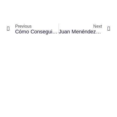
Previous
Next
Cómo Conseguir Buenos Hábitos Cardiosaludables
Juan Menéndez Granados ‘Juan Sin Miedo’ Con La Cardioprotección