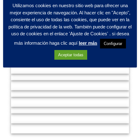
Utilizamos cookies en nuestro sitio web para ofrecer una
Proyecto + Vida Cardioprotege La Feria De Málaga 2025
Con 12 Desfibriladores
mejor experiencia de navegación. Al hacer clic en "Acepto",
consiente el uso de todas las cookies, que puede ver en la
Proyecto + Vida cardioprotege la Feria de Málaga 2025 con
12 desfibriladores Un año más,
política de privacidad de la web. También puede configurar el
uso de cookies en el enlace 'Ajuste de Cookies' . si desea
más información haga clic aquí
leer más
CARDIOPROTEGEMOS TU EVENTO
Configurar
Aceptar todas