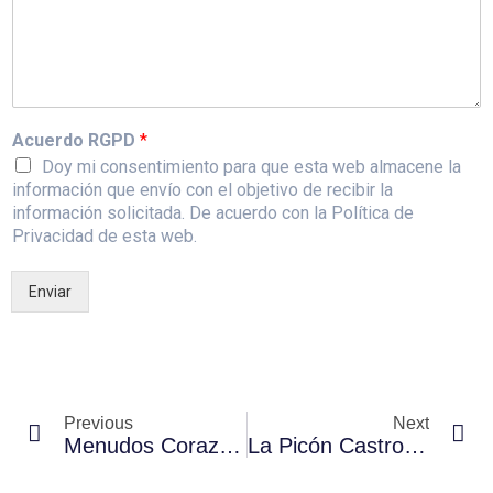
Acuerdo RGPD
*
Doy mi consentimiento para que esta web almacene la
información que envío con el objetivo de recibir la
información solicitada. De acuerdo con la Política de
Privacidad de esta web.
Enviar
Previous
Next
Menudos Corazones Y Proyecto +Vida Unen Ciencia, Aprendizaje Y Solidaridad En Una Jornada Especial En El MUNCYT De Alcobendas
La Picón Castro Cardioprotegida: Nuestro Compromiso Un Año Más