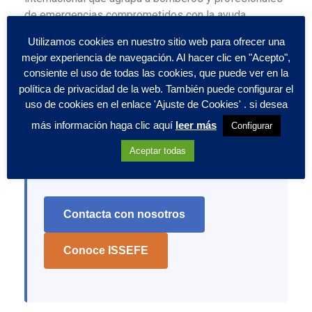
de emergencias comprometidos con la ayuda
humanitaria. Intervienen ante desastres naturales a
Utilizamos cookies en nuestro sitio web para ofrecer una
nivel internacional y desarrollan en España proyectos
mejor experiencia de navegación. Al hacer clic en "Acepto",
de formación y cardioprotección en entornos
consiente el uso de todas las cookies, que puede ver en la
socialmente vulnerables.
política de privacidad de la web. También puede configurar el
uso de cookies en el enlace 'Ajuste de Cookies' . si desea
más información haga clic aquí
leer más
Configurar
¿Quieres colaborar con Proyecto Más Vida
Aceptar todas
o llevar la formación en RCP a tu
organización?
Contacta con nosotros
Conoce ISSEFE