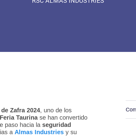
RSC ALMAS INDUSTRIES
Com
 de Zafra 2024
, uno de los
Feria Taurina
se han convertido
te paso hacia la
seguridad
cias a
Almas Industries
y su