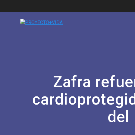
Zafra refu
cardioprotegid
del