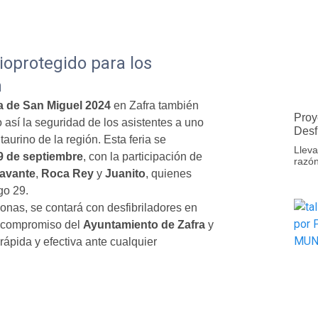
ioprotegido para los
n
a de San Miguel 2024
en Zafra también
Proy
o así la seguridad de los asistentes a uno
Desf
aurino de la región. Esta feria se
Lleva
9 de septiembre
, con la participación de
razón
lavante
,
Roca Rey
y
Juanito
, quienes
go 29.
onas, se contará con desfibriladores en
l compromiso del
Ayuntamiento de Zafra
y
rápida y efectiva ante cualquier