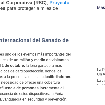
al Corporativa (RSC)
,
Proyecto
Más
res
para proteger a miles de
 Internacional del Ganado de
es uno de los eventos más importantes del
cerca de
un millón y medio de visitantes
l 1 de octubre
, la feria ganadera más
La P
égicos de cardioprotección, donde los
Un 
as a la presencia de estos
desfibriladores
.
La ca
a necesidad de ofrecer una cobertura
impor
 afluencia de personas incrementa el
resencia de estos dispositivos, la Feria
la vanguardia en seguridad y prevención.