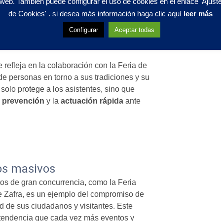
web. También puede configurar el uso de cookies en el enlace 'Ajust
etivo promover la
cardioprotección
en
de Cookies' . si desea más información haga clic aquí
leer más
 través de la cesión de desfibriladores,
ncia cardíaca, la atención se pueda
Configurar
Aceptar todas
o así las probabilidades de supervivencia
 refleja en la colaboración con la Feria de
e personas en torno a sus tradiciones y su
 solo protege a los asistentes, sino que
a
prevención
y la
actuación rápida
ante
os masivos
os de gran concurrencia, como la Feria
de Zafra, es un ejemplo del compromiso de
ad de sus ciudadanos y visitantes. Este
tendencia que cada vez más eventos y