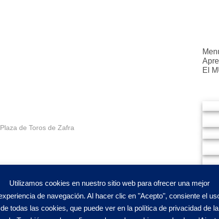
Menu
Apre
El 
 Plaza de Toros de Zafra
so de Almas Industries con
Utilizamos cookies en nuestro sitio web para ofrecer una mejor
experiencia de navegación. Al hacer clic en "Acepto", consiente el us
de todas las cookies, que puede ver en la política de privacidad de la
abilidad Social Corporativa (RSC)
de la