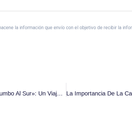
ene la información que envío con el objetivo de recibir la infor
Cardioprotección En La Expedición «Rumbo Al Sur»: Un Viaje Seguro Hacia El Conocimiento