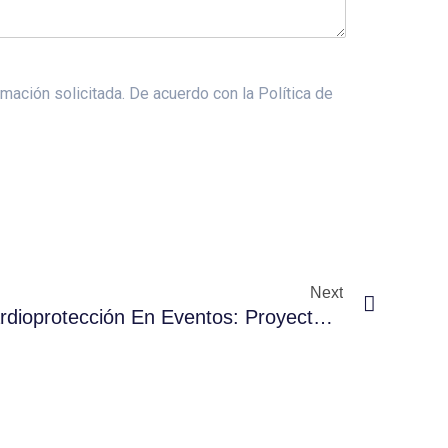
mación solicitada. De acuerdo con la Política de
Next
La Importancia De La Cardioprotección En Eventos: Proyecto Más Vida En «La Carrera De Las Sonrisas» De ASPACE