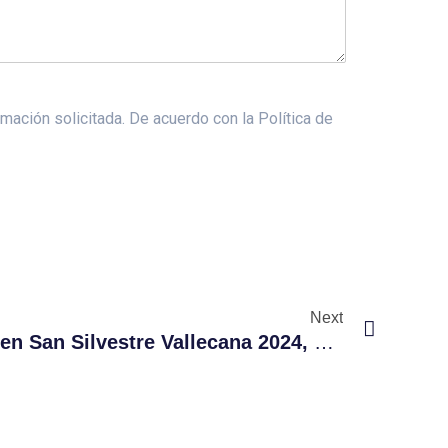
mación solicitada. De acuerdo con la Política de
Next
La Nationale-Nederlanden San Silvestre Vallecana 2024, Una Carrera Cardioprotegida Gracias A Proyecto+Vida