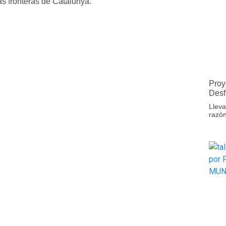
as fronteras de Catalunya.
Proy
Desf
Lleva
razón