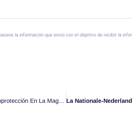
ene la información que envío con el objetivo de recibir la infor
Proyecto Más Vida Refuerza La Cardioprotección En La Magna Y El Plan De Navidad 2024 De Sevilla, Con La Cesión De Más De 20 Desfibriladores