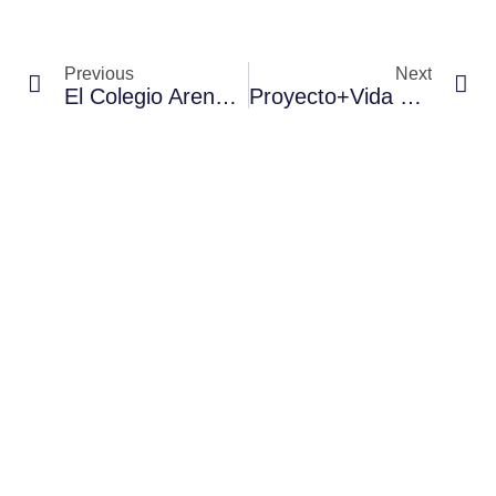
Previous
Next
El Colegio Arenas Internacional Recibe Un Desfibrilador Tras Ganar El Concurso Mimokids
Proyecto+Vida Mantiene Su Compromiso Con La Cardioprotección Del Deporte