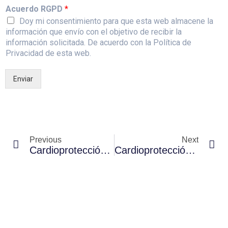
Acuerdo RGPD
*
Doy mi consentimiento para que esta web almacene la
información que envío con el objetivo de recibir la
información solicitada. De acuerdo con la Política de
Privacidad de esta web.
Enviar
Previous
Next
Cardioprotección En Las Fallas De Valencia 2025
Cardioprotección En El Desafío MTB San Pedro De Gaíllos 2025: Un Compromiso Con La Salud De Los Corredores