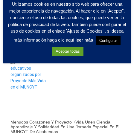
Utilizamos cookies en nuestro sitio web para ofrecer una
mejor experiencia de navegación. Al hacer clic en "Acepto",
consiente el uso de todas las cookies, que puede ver en la
política de privacidad de la web. También puede configurar el
Proyecto Más Vida Y BUSF Forman En RCP Y Desfibrilador
A Jóvenes En Riesgo De Exclusión Social
uso de cookies en el enlace 'Ajuste de Cookies' . si desea
Llevar la cardioprotección a quienes más la necesitan es la
más información haga clic aquí
leer más
Configurar
razón de ser de Proyecto
Aceptar todas
Menudos Corazones Y Proyecto +Vida Unen Ciencia,
Aprendizaje Y Solidaridad En Una Jornada Especial En El
MUNCYT De Alcobendas