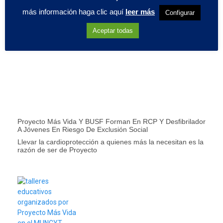
más información haga clic aquí
leer más
Configurar
La Picón Castro Cardioprotegida: Nuestro Compromiso Un
Año Más
Aceptar todas
La cardioprotección que corre con la montaña Hay cosas
que importan más que el crono.
Proyecto Más Vida Y BUSF Forman En RCP Y Desfibrilador
A Jóvenes En Riesgo De Exclusión Social
Llevar la cardioprotección a quienes más la necesitan es la
razón de ser de Proyecto