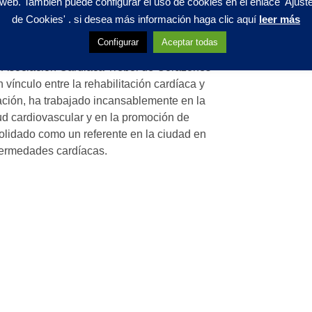
web. También puede configurar el uso de cookies en el enlace 'Ajust
de Cookies' . si desea más información haga clic aquí
leer más
l de Corazones
: Fomentando
Configurar
Aceptar todas
a Asociación Cardiaca Trébol de Corazones
 vínculo entre la rehabilitación cardíaca y
eación, ha trabajado incansablemente en la
lud cardiovascular y en la promoción de
olidado como un referente en la ciudad en
nfermedades cardíacas.