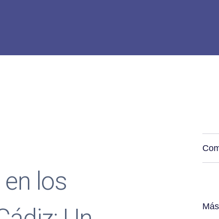
Com
 en los
Más
Cádiz: Un