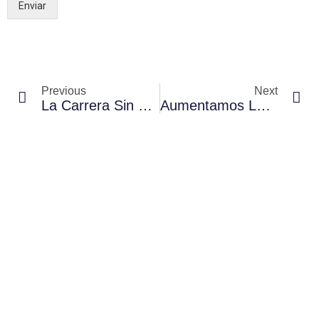
Enviar
Previous
Next
La Carrera Sin Fronteras Challenge Cardioprotegida Por Proyecto+Vida
Aumentamos La Cardioprotección En Las “Muy Heroica Media Maratón” Y 10 KM Ciudad De Valdepeñas