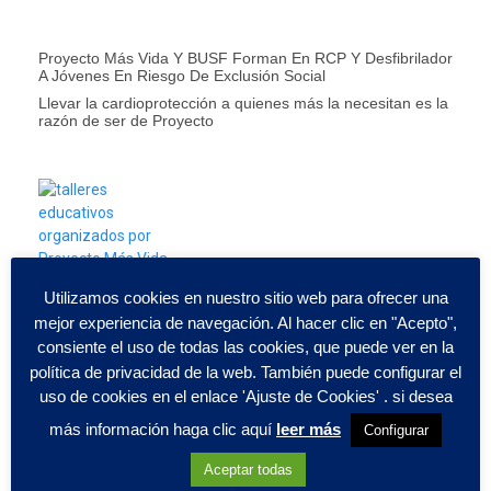
Proyecto Más Vida Y BUSF Forman En RCP Y Desfibrilador
A Jóvenes En Riesgo De Exclusión Social
Llevar la cardioprotección a quienes más la necesitan es la
razón de ser de Proyecto
Utilizamos cookies en nuestro sitio web para ofrecer una
mejor experiencia de navegación. Al hacer clic en "Acepto",
consiente el uso de todas las cookies, que puede ver en la
política de privacidad de la web. También puede configurar el
uso de cookies en el enlace 'Ajuste de Cookies' . si desea
Menudos Corazones Y Proyecto +Vida Unen Ciencia,
Aprendizaje Y Solidaridad En Una Jornada Especial En El
más información haga clic aquí
leer más
Configurar
MUNCYT De Alcobendas
Aceptar todas