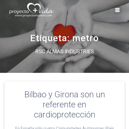
Saltar
al
contenido
Etiqueta:
metro
RSC ALMAS INDUSTRIES
Bilbao y Girona son un
referente en
cardioprotección
En España sólo cuatro Comunidades Autónomas (País