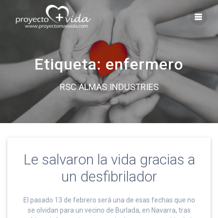
Saltar
al
contenido
Etiqueta:
enfermero
RSC ALMAS INDUSTRIES
Le salvaron la vida gracias a
un desfibrilador
El pasado 13 de febrero será una de esas fechas que no
se olvidan para un vecino de Burlada, en Navarra, tras