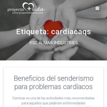
Saltar
al
contenido
Etiqueta:
cardíacaqs
RSC ALMAS INDUSTRIES
Beneficios del senderismo
para problemas cardíacos
Caminar es una de las actividades más recomendadas
para aquellos que padecen enfermedades