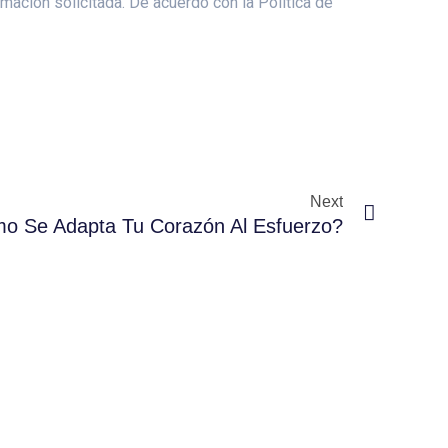
mación solicitada. De acuerdo con la Política de
Next
o Se Adapta Tu Corazón Al Esfuerzo?