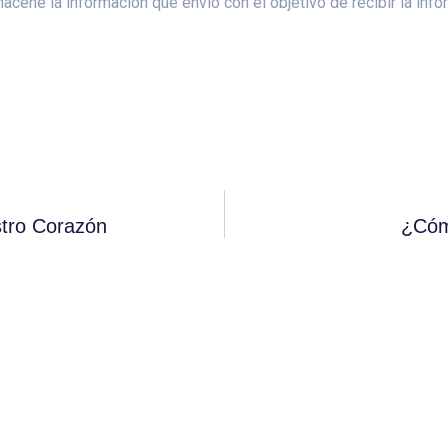
ene la información que envío con el objetivo de recibir la infor
tro Corazón
¿Cóm