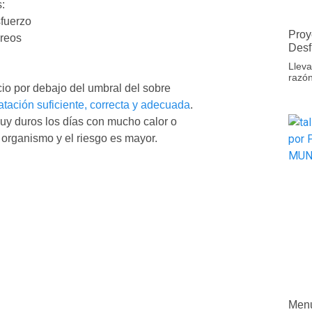
:
sfuerzo
Proy
areos
Desf
Lleva
razón
io por debajo del umbral del sobre
atación suficiente, correcta y adecuada
.
uy duros los días con mucho calor o
 organismo y el riesgo es mayor.
Menu