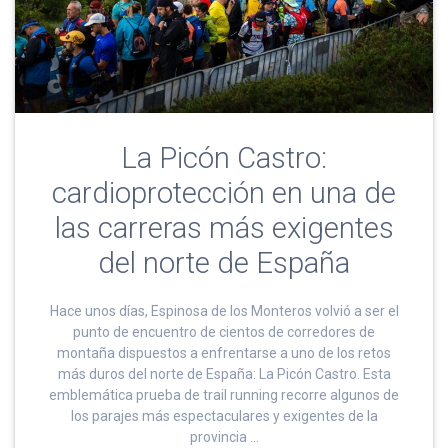
La Picón Castro:
cardioprotección en una de
las carreras más exigentes
del norte de España
Hace unos días, Espinosa de los Monteros volvió a ser el
punto de encuentro de cientos de corredores de
montaña dispuestos a enfrentarse a uno de los retos
más duros del norte de España: La Picón Castro. Esta
emblemática prueba de trail running recorre algunos de
los parajes más espectaculares y exigentes de la
provincia …